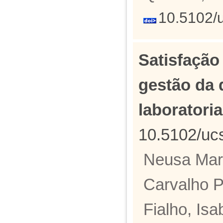
10.5102/
Satisfação 
gestão da q
laboratori
10.5102/uc
Neusa Mari
Carvalho P
Fialho, Is