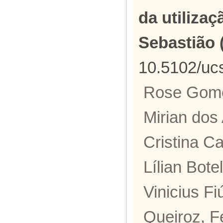
da utiliza
Sebastião (
10.5102/uc
Rose Gome
Mirian dos 
Cristina C
Lílian Bote
Vinicius F
Queiroz, F