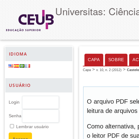
Universitas: Ciênc
IDIOMA
CAPA
SOBRE
AC
>
>
Capa
v. 10, n. 2 (2012)
Castel
USUÁRIO
O arquivo PDF sel
Login
leitura de arquivo
Senha
Como alternativa,
Lembrar usuário
o leitor PDF de sua