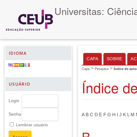
Universitas: Ciênc
IDIOMA
CAPA
SOBRE
AC
>
>
Capa
Pesquisa
Índice de auto
Índice d
USUÁRIO
Login
Senha
A
B
C
D
E
F
G
H
I
J
K
L
M
Lembrar usuário
R