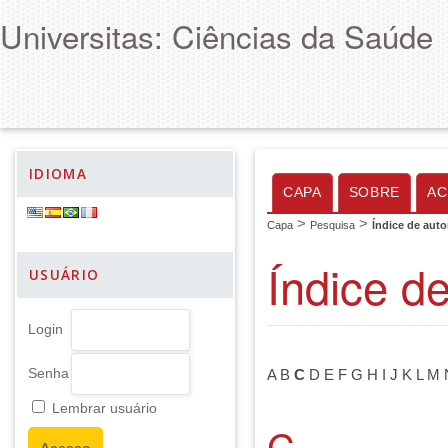
Universitas: Ciências da Saúde
IDIOMA
CAPA
SOBRE
AC
>
>
Capa
Pesquisa
Índice de auto
Índice d
USUÁRIO
Login
Senha
A
B
C
D
E
F
G
H
I
J
K
L
M
Lembrar usuário
C