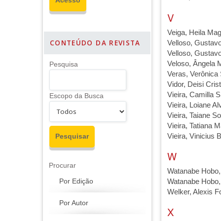
V
Veiga, Heila Mag
CONTEÚDO DA REVISTA
Velloso, Gustav
Velloso, Gustav
Veloso, Ângela 
Pesquisa
Veras, Verônica
Vidor, Deisi Cri
Vieira, Camilla S
Escopo da Busca
Vieira, Loiane Al
Vieira, Taiane S
Vieira, Tatiana M
Vieira, Vinicius 
W
Procurar
Watanabe Hobo, 
Por Edição
Watanabe Hobo, 
Welker, Alexis 
Por Autor
X