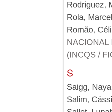
Rodriguez, M
Rola, Marc
Romão, Céli
NACIONAL
(INCQS / FI
S
Saigg, Naya
Salim, Cáss
Sallet, Luna