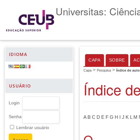
Universitas: Ciênc
IDIOMA
CAPA
SOBRE
AC
>
>
Capa
Pesquisa
Índice de auto
Índice d
USUÁRIO
Login
Senha
A
B
C
D
E
F
G
H
I
J
K
L
M
Lembrar usuário
O