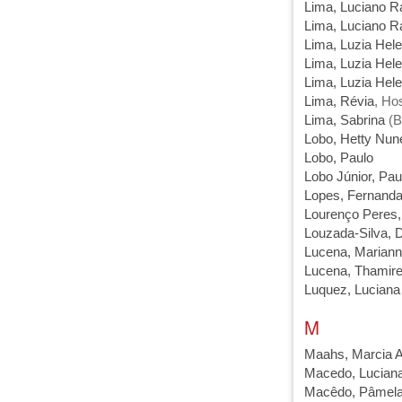
Lima, Luciano 
Lima, Luciano 
Lima, Luzia Hel
Lima, Luzia Hel
Lima, Luzia Hel
Lima, Révia
, Ho
Lima, Sabrina
(B
Lobo, Hetty Nun
Lobo, Paulo
Lobo Júnior, Pau
Lopes, Fernand
Lourenço Peres,
Louzada-Silva, D
Lucena, Marian
Lucena, Thamire
Luquez, Luciana
M
Maahs, Marcia A
Macedo, Luciana
Macêdo, Pâmel