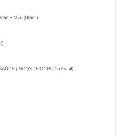
enas – MG. (Brasil)
l)
DE (INCQS / FIOCRUZ) (Brasil)