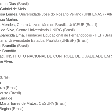
erson Dias
(Brasil)
 Gabriel de Melo
issa Lemes
, Universidade José do Rosário Vellano (UNIFENAS) - Alf
cia Martins
ra Mendes
, Centro Universitário de Brasília UniCEUB (Brasil)
 da Silva
, Centro Universitário UNIRG (Brasil)
Aparecida Lima
, Fundação Educacional de Fernandópolis - FEF (Brasi
Lima
, Universidade Estadual Paulista (UNESP) (Brasil)
no Brandão
(Brasil)
no Brandão
adi
, INSTITUTO NACIONAL DE CONTROLE DE QUALIDADE EM SAÚ
ne Alves
(Brasil)
m
uza
(Brasil)
Sousa
(Brasil)
 Lima de
 Maria Torres de Matos
, CESUPA (Brasil)
 Regina
(Brasil)