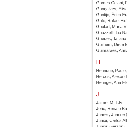
Gomes Celani, P
Gonçalves, Elis
Gontijo, Érica E
Goto, Rafael Eid
Goulart, Maria Vi
Guazzelli, Lia 
Guedes, Tatiana
Guilhem, Dirce B
Guimarães, Anna
H
Henrique, Paulo
Hercos, Alexand
Heringer, Ana Fl
J
Jaime, M. L.F.
João, Renato Ba
Juarez, Juanne
(
Júnior, Carlos A
Júnior, Gerson C