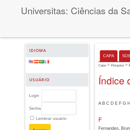
Universitas: Ciências da S
IDIOMA
CAPA
SO
>
>
Capa
Pesquisa
Índice 
USUÁRIO
Login
A
B
C
D
E
F
G
Senha
F
Lembrar usuário
Fernandes, Brun