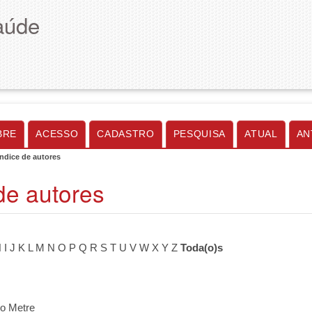
aúde
BRE
ACESSO
CADASTRO
PESQUISA
ATUAL
AN
Índice de autores
de autores
H
I
J
K
L
M
N
O
P
Q
R
S
T
U
V
W
X
Y
Z
Toda(o)s
o Metre