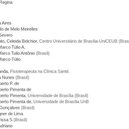
 Regina
 Aires
do de Melo Meirelles
 Severo
to, Celeida Belchior
, Centro Universitário de Brasília-UniCEUB (Brasi
arco Túlio A.
arco Tulio Antônio
(Brasil)
Marco-Túlio
anda
, Fisioterapeuta na Clínica Santé.
na Nunes
(Brasil)
erto P. de
erto Pimenta de
berto Pimenta
, Universidade de Brasília (Brasil)
erto Pimenta de
, Universidade de Brasília UnB
Gonçalves
(Brasil)
gner de Lima
rissa S
(Brasil)
driano