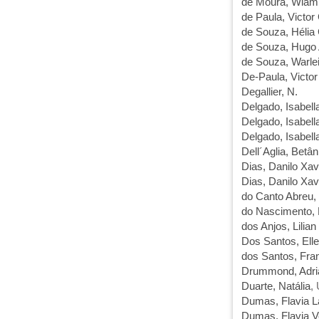
de Moura, Wlami
de Paula, Victo
de Souza, Hélia 
de Souza, Hugo 
de Souza, Warle
De-Paula, Vict
Degallier, N.
Delgado, Isabel
Delgado, Isabel
Delgado, Isabel
Dell´Aglia, Betâ
Dias, Danilo Xav
Dias, Danilo Xav
do Canto Abreu,
do Nascimento,
dos Anjos, Lilian
Dos Santos, Ell
dos Santos, Fra
Drummond, Adri
Duarte, Natália
,
Dumas, Flavia L
Dumas, Flavia V