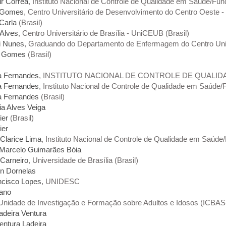
r Corrêa
, Instituto Nacional de Controle de Qualidade em Saúde/Fu
r Gomes
, Centro Universitário de Desenvolvimento do Centro Oeste
Carla
(Brasil)
Alves
, Centro Universitário de Brasília - UniCEUB (Brasil)
i Nunes
, Graduando do Departamento de Enfermagem do Centro Unive
or Gomes
(Brasil)
la Fernandes
, INSTITUTO NACIONAL DE CONTROLE DE QUALIDAD
la Fernandes
, Instituto Nacional de Controle de Qualidade em Saúde
la Fernandes
(Brasil)
nia Alves Veiga
ier
(Brasil)
ier
 Clarice Lima
, Instituto Nacional de Controle de Qualidade em Saúde
 Marcelo Guimarães Bóia
 Carneiro
, Universidade de Brasília (Brasil)
en Dornelas
ncisco Lopes
, UNIDESC
ano
 Unidade de Investigação e Formação sobre Adultos e Idosos (ICBAS .
adeira Ventura
entura Ladeira