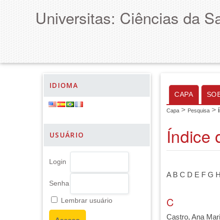
Universitas: Ciências da S
IDIOMA
CAPA
SO
>
>
Capa
Pesquisa
Índice 
USUÁRIO
Login
A
B
C
D
E
F
G
Senha
C
Lembrar usuário
Castro, Ana Mar