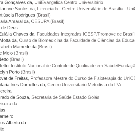
ra Gonçalves da
, UniEvangelica Centro Universitário
tarinne Santos da
, Licenciada - Centro Universitário de Brasília - Un
atiúscia Rodrigues
(Brasil)
arla Amaral da
, CESUPA (Brasil)
e de Deus
Eulália Chaves da
, Faculdades Integradas ICESP/Promove de Brasília
 Motta da
, Curso de Biomedicina da Faculdade de Ciências da Educa
izabeth Mamede da
(Brasil)
de Melo
(Brasil)
Netto
(Brasil)
Netto
, Instituto Nacional de Controle de Qualidade em Saúde/Fundaçã
elyn Porto
(Brasil)
ovat de Freitas
, Professora Mestre do Curso de Fisioterapia do UniC
Maria Ines Dornelles da
, Centro Universitario Metodista do IPA
ereira
 Prado de Souza
, Secretaria de Saúde Estado Goiás
ixeira da
jas
arneiro
los Alberto da
ito