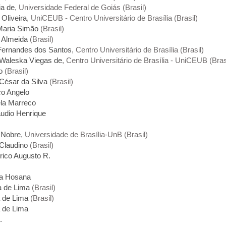
ia de
, Universidade Federal de Goiás (Brasil)
Oliveira
, UniCEUB - Centro Universitário de Brasília (Brasil)
Maria Simão
(Brasil)
e Almeida
(Brasil)
 Fernandes dos Santos
, Centro Universitário de Brasília (Brasil)
Waleska Viegas de
, Centro Universitário de Brasília - UniCEUB (Bras
o
(Brasil)
César da Silva
(Brasil)
co Angelo
ela Marreco
láudio Henrique
 Nobre
, Universidade de Brasília-UnB (Brasil)
 Claudino
(Brasil)
rico Augusto R.
ia Hosana
a de Lima
(Brasil)
a de Lima
(Brasil)
a de Lima
.