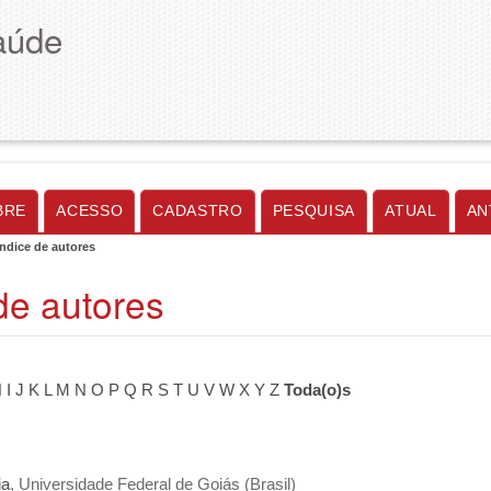
aúde
BRE
ACESSO
CADASTRO
PESQUISA
ATUAL
AN
Índice de autores
de autores
H
I
J
K
L
M
N
O
P
Q
R
S
T
U
V
W
X
Y
Z
Toda(o)s
ia
, Universidade Federal de Goiás (Brasil)