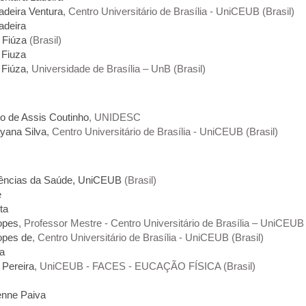
adeira Ventura
, Centro Universitário de Brasília - UniCEUB (Brasil)
adeira
 Fiúza
(Brasil)
 Fiuza
 Fiúza
, Universidade de Brasília – UnB (Brasil)
co de Assis Coutinho
, UNIDESC
yana Silva
, Centro Universitário de Brasília - UniCEUB (Brasil)
iências da Saúde, UniCEUB
(Brasil)
e
ta
opes
, Professor Mestre - Centro Universitário de Brasília – UniCEUB –
opes de
, Centro Universitário de Brasília - UniCEUB (Brasil)
na
 Pereira
, UniCEUB - FACES - EUCAÇÃO FÍSICA (Brasil)
enne Paiva