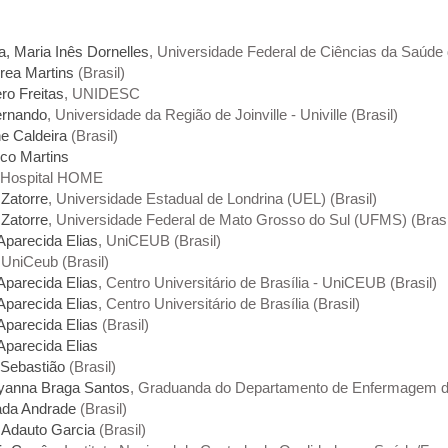
a, Maria Inês Dornelles
, Universidade Federal de Ciências da Saúde 
rea Martins
(Brasil)
o Freitas
, UNIDESC
ernando
, Universidade da Região de Joinville - Univille (Brasil)
ne Caldeira
(Brasil)
sco Martins
 Hospital HOME
 Zatorre
, Universidade Estadual de Londrina (UEL) (Brasil)
 Zatorre
, Universidade Federal de Mato Grosso do Sul (UFMS) (Brasi
Aparecida Elias
, UniCEUB (Brasil)
 UniCeub (Brasil)
Aparecida Elias
, Centro Universitário de Brasília - UniCEUB (Brasil)
Aparecida Elias
, Centro Universitário de Brasília (Brasil)
Aparecida Elias
(Brasil)
Aparecida Elias
 Sebastião
(Brasil)
lyanna Braga Santos
, Graduanda do Departamento de Enfermagem do 
nada Andrade
(Brasil)
 Adauto Garcia
(Brasil)