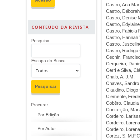
Castro, Ana Mar
Castro, Déborah 
Castro, Denise 
Castro, Edylain
CONTEÚDO DA REVISTA
Castro, Fabiola
Castro, Hannah 
Pesquisa
Castro, Juscelin
Castro, Rodrigo 
Cechin, Francis
Escopo da Busca
Cerqueira, Dani
Cerri e Silva, C
Chaib, A. J.M.
Chaves, Sandro
Claudino, Diogo
Clemente, Frede
Cobêro, Claudia
Procurar
Conceição, Mar
Por Edição
Cordeiro, Lariss
Cordeiro, Loren
Por Autor
Cordeiro, Loren
Cortez, S. M.F.C