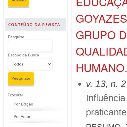
EDUCAÇÃ
GOYAZES 
CONTEÚDO DA REVISTA
GRUPO D
Pesquisa
QUALIDA
Escopo da Busca
HUMANO.
v. 13, n. 
Influênci
Procurar
Por Edição
praticant
Por Autor
RESUMO