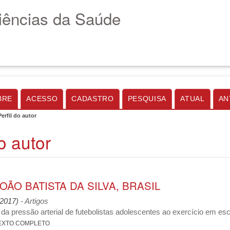
Ciências da Saúde
BRE
ACESSO
CADASTRO
PESQUISA
ATUAL
AN
Perfil do autor
do autor
OÃO BATISTA DA SILVA, BRASIL
 (2017)
- Artigos
da pressão arterial de futebolistas adolescentes ao exercício em es
EXTO COMPLETO