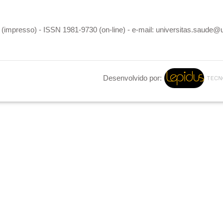
(impresso) - ISSN 1981-9730 (on-line) - e-mail: universitas.saude@
Desenvolvido por: