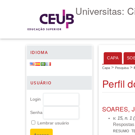
Universitas: 
IDIOMA
CAPA
SO
>
>
Capa
Pesquisa
Perfil 
USUÁRIO
Login
SOARES, J
Senha
v. 15, n. 1
Lembrar usuário
Respostas 
RESUMO
T