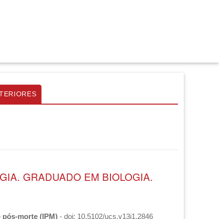
TERIORES
OGIA. GRADUADO EM BIOLOGIA.
o pós-morte (IPM)
- doi: 10.5102/ucs.v13i1.2846