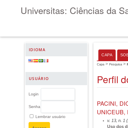
Universitas: Ciências da S
IDIOMA
CAPA
SO
>
>
Capa
Pesquisa
Perfil 
USUÁRIO
Login
PACINI, D
Senha
UNICEUB, 
Lembrar usuário
v. 13, n. 1
Uso dos di