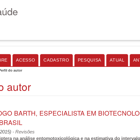
aúde
BRE
ACESSO
CADASTRO
PESQUISA
ATUAL
AN
Perfil do autor
do autor
IOGO BARTH, ESPECIALISTA EM BIOTECNOL
BRASIL
 (2015)
- Revisões
ptera na análise entomotoxicológica e na estimativa do interval