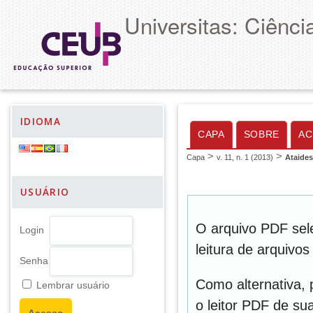
Universitas: Ciênc
IDIOMA
CAPA
SOBRE
AC
>
>
Capa
v. 11, n. 1 (2013)
Ataides
USUÁRIO
O arquivo PDF sel
Login
leitura de arquivo
Senha
Como alternativa,
Lembrar usuário
o leitor PDF de sua