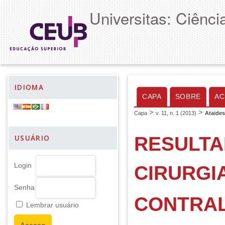
Universitas: Ciênc
IDIOMA
CAPA
SOBRE
AC
>
>
Capa
v. 11, n. 1 (2013)
Ataides
RESULTA
USUÁRIO
Login
CIRURGI
Senha
CONTRAL
Lembrar usuário