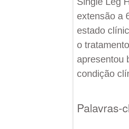
Single Leg H
extensão a 6
estado clíni
o tratamento
apresentou 
condição cl
Palavras-