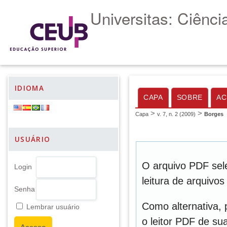
Universitas: Ciênc
IDIOMA
CAPA
SOBRE
AC
>
>
Capa
v. 7, n. 2 (2009)
Borges
USUÁRIO
O arquivo PDF sel
Login
leitura de arquivo
Senha
Como alternativa,
Lembrar usuário
o leitor PDF de sua