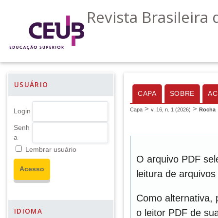
Revista Brasileira 
USUÁRIO
CAPA
SOBRE
AC
>
>
Capa
v. 16, n. 1 (2026)
Rocha
Login
Senh
a
Lembrar usuário
O arquivo PDF sel
leitura de arquivo
Como alternativa,
IDIOMA
o leitor PDF de sua