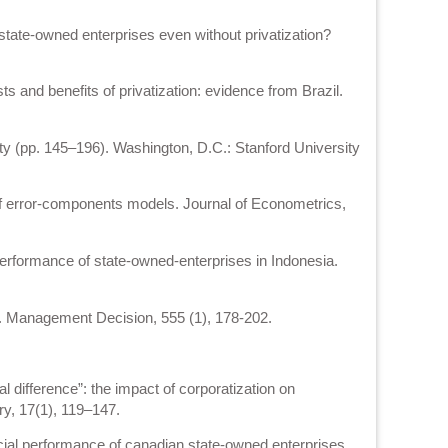
 state-owned enterprises even without privatization?
s and benefits of privatization: evidence from Brazil.
ity (pp. 145–196). Washington, D.C.: Stanford University
 of error-components models. Journal of Econometrics,
 performance of state-owned-enterprises in Indonesia.
ce. Management Decision, 555 (1), 178-202.
l difference”: the impact of corporatization on
y, 17(1), 119–147.
ncial performance of canadian state-owned enterprises.