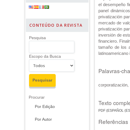
el desempeño fi
panel dinámicos
privatización pa
mercado de valor
CONTEÚDO DA REVISTA
privatización pa
inversión de es
Pesquisa
financiero. Fina
tamaño de los a
latinoamericano
Escopo da Busca
Palavras-ch
corporatización,
Procurar
Texto comple
Por Edição
PDF (ESPAÑOL (E
Por Autor
Referências