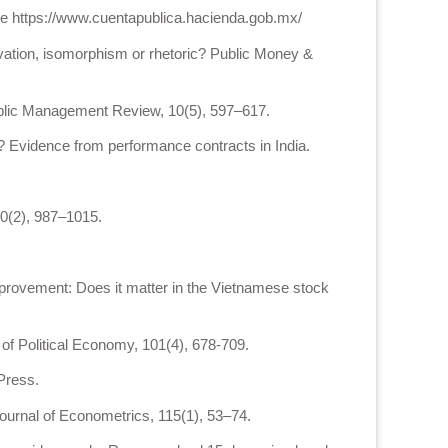
de https://www.cuentapublica.hacienda.gob.mx/
vation, isomorphism or rhetoric? Public Money &
Public Management Review, 10(5), 597–617.
? Evidence from performance contracts in India.
60(2), 987–1015.
provement: Does it matter in the Vietnamese stock
 of Political Economy, 101(4), 678-709.
Press.
 Journal of Econometrics, 115(1), 53–74.