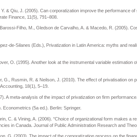
, Y. & Qiu, J. (2005). Can corporatization improve the performance of
rate Finance, 11(5), 791–808.
, Barossi-Filho, M., Gledson de Carvalho, A. & Macedo, R. (2005). Cost
pez-de-Silanes (Eds.), Privatization in Latin America: myths and real
over, O. (1995). Another look at the instrumental variable estimation
r, G., Rusmin, R. & Neilson, J. (2010). The effect of privatisation on
Accounting, 18(1), 5–19.
017). A meta-analysis of the impact of privatization on firm performan
). Econometrics (5a ed.). Berlin: Springer.
rin, C. & Vining, A. (2006). “Choice of organizational form makes a rea
ies in Canada. Journal of Public Administration Research and Theor
on, G. (2003). The impact of the corporatization process on the fina