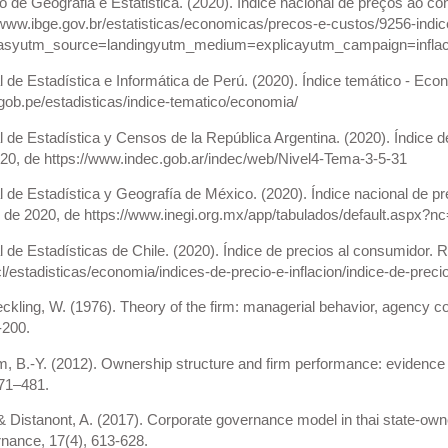
eiro de Geografia e Estatistica. (2020). Índice nacional de preços a
//www.ibge.gov.br/estatisticas/economicas/precos-e-custos/9256-ind
icasyutm_source=landingyutm_medium=explicayutm_campaign=infla
al de Estadística e Informática de Perú. (2020). Índice temático - E
.gob.pe/estadisticas/indice-tematico/economia/
al de Estadística y Censos de la República Argentina. (2020). Índice
20, de https://www.indec.gob.ar/indec/web/Nivel4-Tema-3-5-31
al de Estadística y Geografía de México. (2020). Índice nacional de
 de 2020, de https://www.inegi.org.mx/app/tabulados/default.aspx?
al de Estadísticas de Chile. (2020). Índice de precios al consumidor
cl/estadisticas/economia/indices-de-precio-e-inflacion/indice-de-prec
kling, W. (1976). Theory of the firm: managerial behavior, agency co
-200.
m, B.-Y. (2012). Ownership structure and firm performance: evidenc
471–481.
 Distanont, A. (2017). Corporate governance model in thai state-owne
nance, 17(4), 613-628.