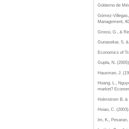
Gobierno de Méx
Gómez-Villegas, 
Management, 40(
Grossi, G., & Re
Gunasekar, S. & 
Economics of Tra
Gupta, N. (2005)
Hausman, J. (197
Hoang, L., Nguye
market? Economi
Holmstrom B. & T
Hsiao, C. (2003)
Im, K., Pesaran,