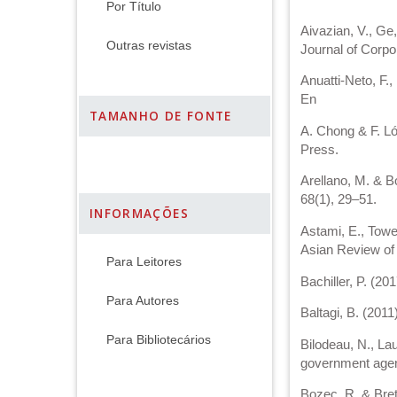
Por Título
Aivazian, V., Ge
Outras revistas
Journal of Corpo
Anuatti-Neto, F.
En
TAMANHO DE FONTE
A. Chong & F. Ló
Press.
Arellano, M. & B
68(1), 29–51.
INFORMAÇÕES
Astami, E., Towe
Asian Review of 
Para Leitores
Bachiller, P. (2
Para Autores
Baltagi, B. (2011
Para Bibliotecários
Bilodeau, N., Lau
government agenc
Bozec, R. & Bret