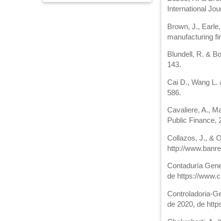
International Jo
Brown, J., Earle
manufacturing f
Blundell, R. & B
143.
Cai D., Wang L. 
586.
Cavaliere, A., Ma
Public Finance, 
Collazos, J., & 
http://www.banre
Contaduría Gener
de https://www.c
Controladoria-Ge
de 2020, de http