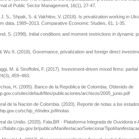
urnal of Public Sector Management, 16(1), 27-47.
, J. S., Shpak, S. & Vakhitov, V. (2018). Is privatization working in
irm data, 1989–2013. Comparative Economic Studies, 61, 1-35.
ond, S. (1998). Initial conditions and moment restrictions in dynamic 
& Wu X. (2018), Governance, privatization and foreign direct investme
ggi, M. & Stroffolini, F. (2017). Investment-driven mixed firms: partia
24(3), 459–483.
Ochoa, H. (2005). Banco de la República de Colombia. Obtenido de
p.gov.co/sites/default/files/publicaciones/archivos/2005_junio.pdf
al de la Nación de Colombia. (2020). Reporte de notas a los estado
hip.gov.co/schip_rt/index.jsf#notas
ral da União. (2020). Fala.BR - Plataforma Integrada de Ouvidoria 
s://falabr.cgu.gov.br/publico/Manifestacao/SelecionarTipoManifest