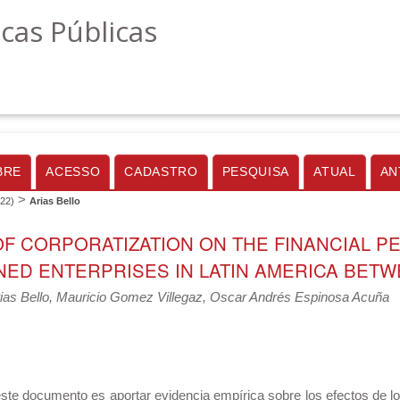
icas Públicas
BRE
ACESSO
CADASTRO
PESQUISA
ATUAL
AN
>
022)
Arias Bello
OF CORPORATIZATION ON THE FINANCIAL 
ED ENTERPRISES IN LATIN AMERICA BETWE
rias Bello, Mauricio Gomez Villegaz, Oscar Andrés Espinosa Acuña
este documento es aportar evidencia empírica sobre los efectos de lo