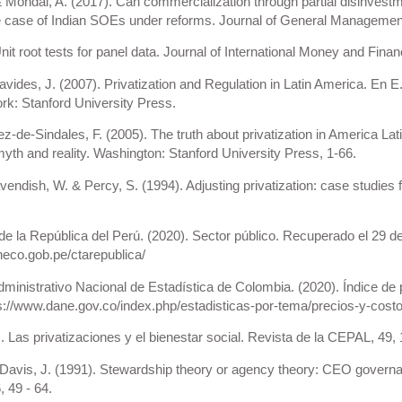
& Mondal, A. (2017). Can commercialization through partial disinves
e case of Indian SOEs under reforms. Journal of General Management
Unit root tests for panel data. Journal of International Money and Fina
ides, J. (2007). Privatization and Regulation in Latin America. En E. 
k: Stanford University Press.
z-de-Sindales, F. (2005). The truth about privatization in America Lat
yth and reality. Washington: Stanford University Press, 1-66.
endish, W. & Percy, S. (1994). Adjusting privatization: case studies
e la República del Perú. (2020). Sector público. Recuperado el 29 d
neco.gob.pe/ctarepublica/
inistrativo Nacional de Estadística de Colombia. (2020). Índice de
s://www.dane.gov.co/index.php/estadisticas-por-tema/precios-y-costo
). Las privatizaciones y el bienestar social. Revista de la CEPAL, 49,
Davis, J. (1991). Stewardship theory or agency theory: CEO governan
 49 - 64.