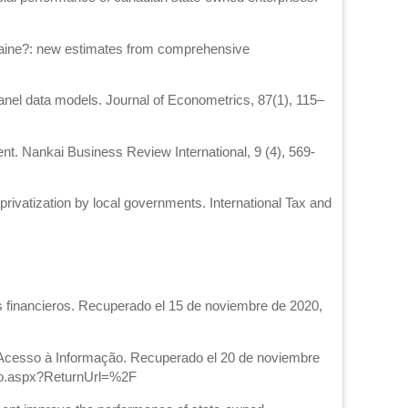
 Ukraine?: new estimates from comprehensive
panel data models. Journal of Econometrics, 87(1), 115–
nt. Nankai Business Review International, 9 (4), 569-
l privatization by local governments. International Tax and
s financieros. Recuperado el 15 de noviembre de 2020,
e Acesso à Informação. Recuperado el 20 de noviembre
acao.aspx?ReturnUrl=%2F