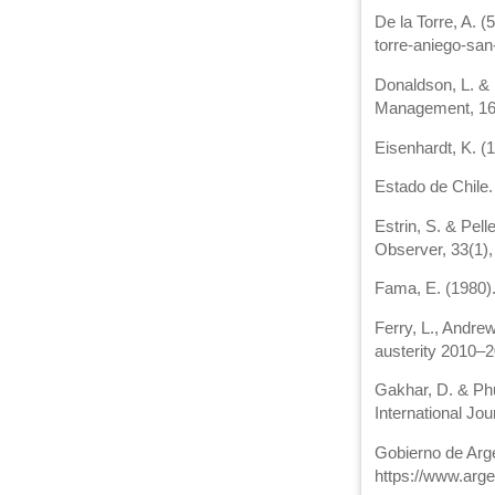
De la Torre, A. 
torre-aniego-san
Donaldson, L. & 
Management, 16,
Eisenhardt, K. 
Estado de Chile.
Estrin, S. & Pel
Observer, 33(1),
Fama, E. (1980).
Ferry, L., Andre
austerity 2010–
Gakhar, D. & Phuk
International Jo
Gobierno de Arge
https://www.arge