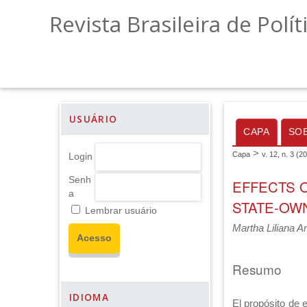
Revista Brasileira de Polít
USUÁRIO
CAPA
SO
>
Capa
v. 12, n. 3 (2
Login
Senh
EFFECTS 
a
STATE-OWN
Lembrar usuário
Martha Liliana A
Resumo
IDIOMA
El propósito de 