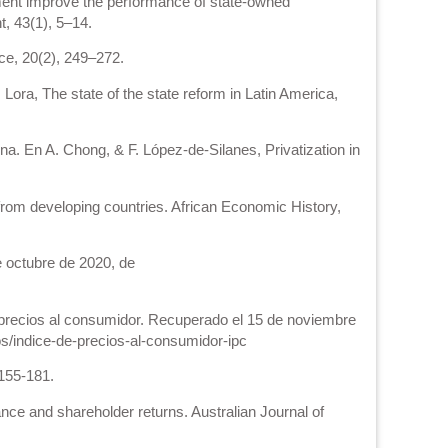
tment improve the performance of state-owned
, 43(1), 5–14.
nce, 20(2), 249–272.
Lora, The state of the state reform in Latin America,
ina. En A. Chong, & F. López-de-Silanes, Privatization in
 from developing countries. African Economic History,
e octubre de 2020, de
 precios al consumidor. Recuperado el 15 de noviembre
s/indice-de-precios-al-consumidor-ipc
 155-181.
ce and shareholder returns. Australian Journal of