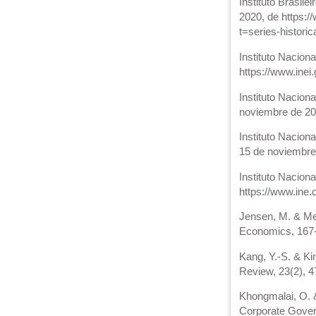
Instituto Brasil
2020, de https:
t=series-histor
Instituto Nacion
https://www.inei
Instituto Nacion
noviembre de 20
Instituto Nacion
15 de noviembre
Instituto Nacion
https://www.ine.
Jensen, M. & Mec
Economics, 167
Kang, Y.-S. & Ki
Review, 23(2), 
Khongmalai, O. &
Corporate Gover