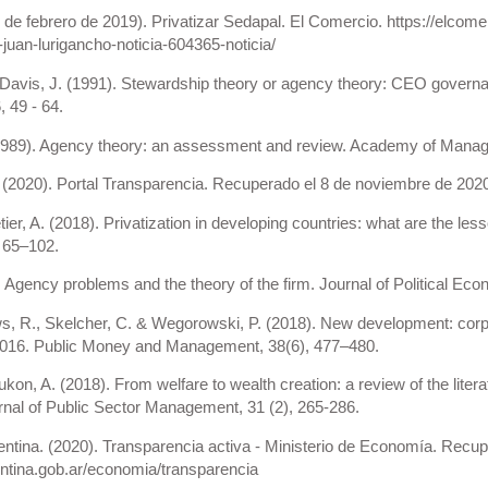
(5 de febrero de 2019). Privatizar Sedapal. El Comercio. https://elcom
-juan-lurigancho-noticia-604365-noticia/
Davis, J. (1991). Stewardship theory or agency theory: CEO governan
 49 - 64.
(1989). Agency theory: an assessment and review. Academy of Manag
 (2020). Portal Transparencia. Recuperado el 8 de noviembre de 2020,
letier, A. (2018). Privatization in developing countries: what are the
 65–102.
 Agency problems and the theory of the firm. Journal of Political Ec
ws, R., Skelcher, C. & Wegorowski, P. (2018). New development: corpora
2016. Public Money and Management, 38(6), 477–480.
on, A. (2018). From welfare to wealth creation: a review of the litera
urnal of Public Sector Management, 31 (2), 265-286.
ntina. (2020). Transparencia activa - Ministerio de Economía. Recup
ntina.gob.ar/economia/transparencia