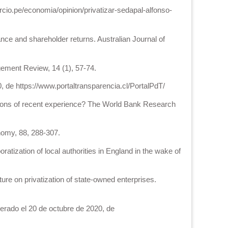
ercio.pe/economia/opinion/privatizar-sedapal-alfonso-
ce and shareholder returns. Australian Journal of
ement Review, 14 (1), 57-74.
 de https://www.portaltransparencia.cl/PortalPdT/
 lessons of recent experience? The World Bank Research
onomy, 88, 288-307.
tization of local authorities in England in the wake of
ture on privatization of state-owned enterprises.
erado el 20 de octubre de 2020, de