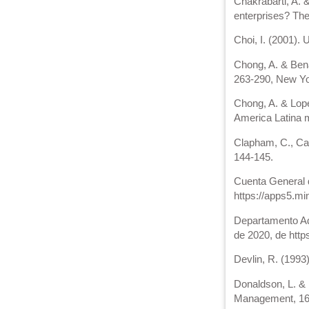
Chakrabarti, A. 
enterprises? Th
Choi, I. (2001). 
Chong, A. & Benav
263-290, New Yor
Chong, A. & Lope
America Latina m
Clapham, C., Cav
144-145.
Cuenta General d
https://apps5.mi
Departamento Adm
de 2020, de http
Devlin, R. (1993
Donaldson, L. & 
Management, 16,