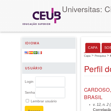
Universitas: 
IDIOMA
CAPA
SO
>
>
Capa
Pesquisa
Perfil 
USUÁRIO
Login
CARDOSO,
Senha
BRASIL
Lembrar usuário
v. 12, n. 2
Correlação