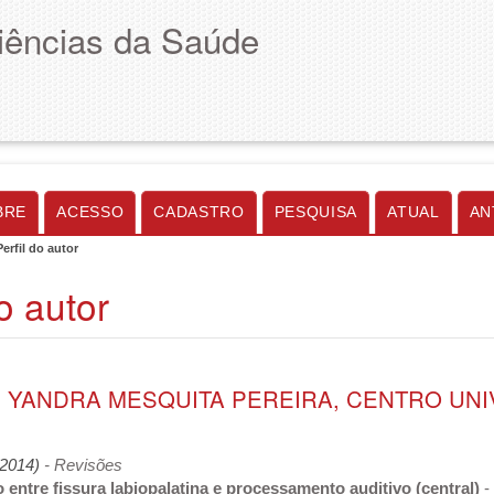
Ciências da Saúde
BRE
ACESSO
CADASTRO
PESQUISA
ATUAL
AN
Perfil do autor
do autor
 YANDRA MESQUITA PEREIRA, CENTRO UNIV
 (2014)
- Revisões
 entre fissura labiopalatina e processamento auditivo (central)
-