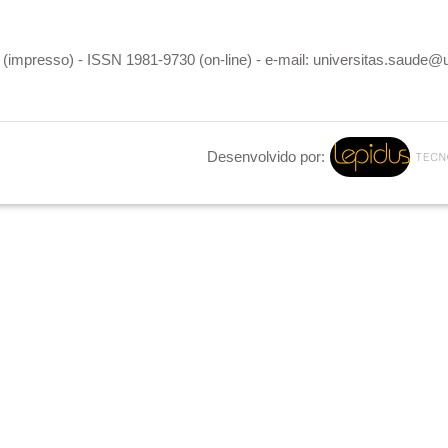
(impresso) - ISSN 1981-9730 (on-line) - e-mail: universitas.saude@
Desenvolvido por: