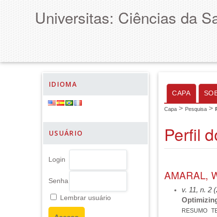
Universitas: Ciências da S
IDIOMA
CAPA
SO
>
>
Capa
Pesquisa
Perfil 
USUÁRIO
Login
AMARAL, 
Senha
v. 11, n. 2 
Lembrar usuário
Optimizing
RESUMO
T