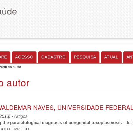
aúde
BRE
ACESSO
CADASTRO
PESQUISA
ATUAL
AN
Perfil do autor
do autor
WALDEMAR NAVES, UNIVERSIDADE FEDERAL 
(2013)
- Artigos
 the parasitological diagnosis of congenital toxoplasmosis
- doi
EXTO COMPLETO