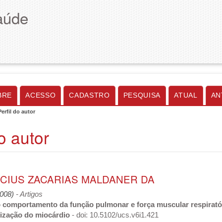
aúde
BRE
ACESSO
CADASTRO
PESQUISA
ATUAL
AN
Perfil do autor
do autor
NICIUS ZACARIAS MALDANER DA
2008)
- Artigos
o comportamento da função pulmonar e força muscular respirató
rização do miocárdio
- doi: 10.5102/ucs.v6i1.421