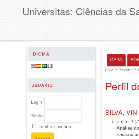
Universitas: Ciências da S
IDIOMA
CAPA
SO
>
>
Capa
Pesquisa
Perfil 
USUÁRIO
Login
SILVA, VI
Senha
v. 6, n. 1 (
Lembrar usuário
Análise d
revascula