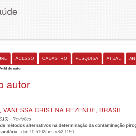
aúde
BRE
ACESSO
CADASTRO
PESQUISA
ATUAL
AN
Perfil do autor
do autor
, VANESSA CRISTINA REZENDE, BRASIL
2010)
- Revisões
 de métodos alternativos na determinação da contaminação pirogê
sanitária
- doi: 10.5102/ucs.v8i2.1150