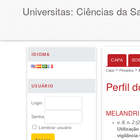
Universitas: Ciências da S
IDIOMA
CAPA
SO
>
>
Capa
Pesquisa
Perfil 
USUÁRIO
Login
MELANDRI
Senha
v. 8, n. 2 (
Lembrar usuário
Utilização
vigilância 