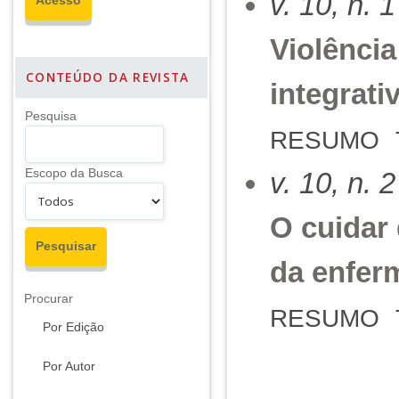
v. 10, n. 
Violência
CONTEÚDO DA REVISTA
integrati
Pesquisa
RESUMO
Escopo da Busca
v. 10, n. 
O cuidar
da enfe
Procurar
RESUMO
Por Edição
Por Autor