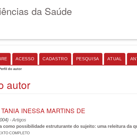
Ciências da Saúde
BRE
ACESSO
CADASTRO
PESQUISA
ATUAL
AN
Perfil do autor
do autor
 TANIA INESSA MARTINS DE
2004)
- Artigos
a como possibilidade estruturante do sujeito: uma releitura da q
EXTO COMPLETO