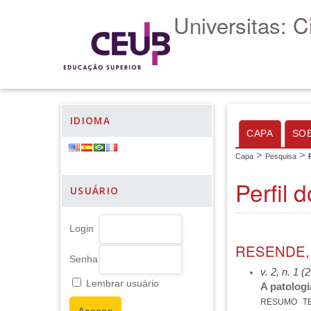
Universitas: 
IDIOMA
CAPA
SO
>
>
Capa
Pesquisa
Perfil 
USUÁRIO
Login
RESENDE,
Senha
v. 2, n. 1 (
Lembrar usuário
A patologi
RESUMO
T