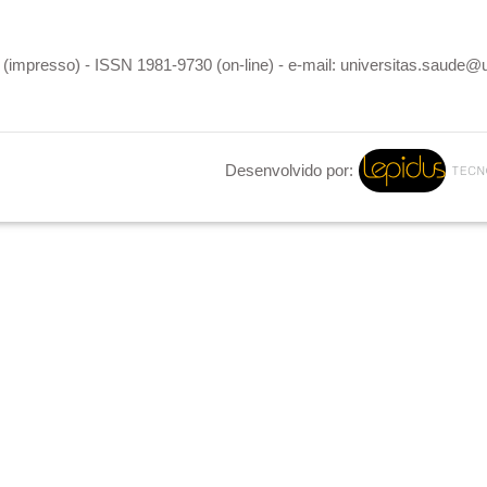
(impresso) - ISSN 1981-9730 (on-line) - e-mail: universitas.saude@
Desenvolvido por: