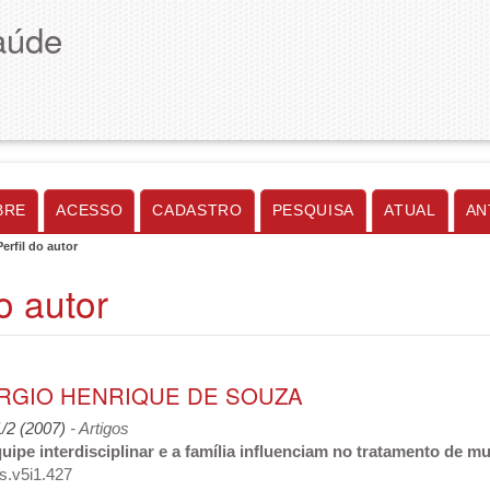
aúde
BRE
ACESSO
CADASTRO
PESQUISA
ATUAL
AN
Perfil do autor
do autor
ERGIO HENRIQUE DE SOUZA
1/2 (2007)
- Artigos
ipe interdisciplinar e a família influenciam no tratamento de
s.v5i1.427