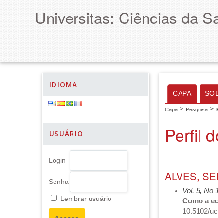
Universitas: Ciências da S
IDIOMA
CAPA
SO
>
>
Capa
Pesquisa
Perfil 
USUÁRIO
Login
ALVES, S
Senha
Vol. 5, No 
Lembrar usuário
Como a equ
10.5102/uc