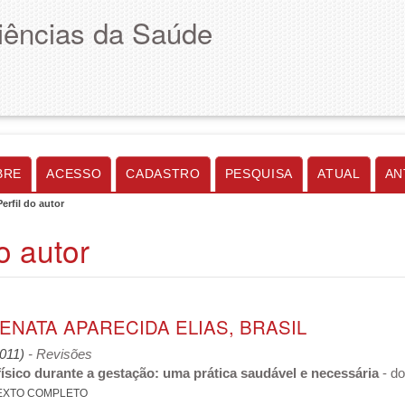
Ciências da Saúde
BRE
ACESSO
CADASTRO
PESQUISA
ATUAL
AN
Perfil do autor
do autor
ENATA APARECIDA ELIAS, BRASIL
2011)
- Revisões
físico durante a gestação: uma prática saudável e necessária
- do
EXTO COMPLETO