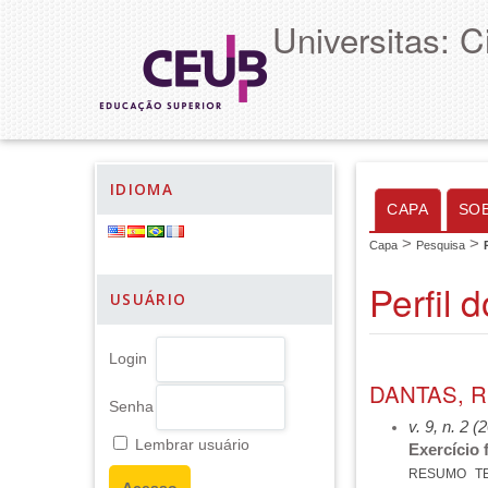
Universitas: 
IDIOMA
CAPA
SO
>
>
Capa
Pesquisa
Perfil 
USUÁRIO
Login
DANTAS, R
Senha
v. 9, n. 2 (
Lembrar usuário
Exercício 
RESUMO
T