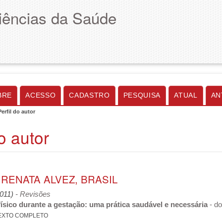
Ciências da Saúde
BRE
ACESSO
CADASTRO
PESQUISA
ATUAL
AN
Perfil do autor
do autor
RENATA ALVEZ, BRASIL
2011)
- Revisões
físico durante a gestação: uma prática saudável e necessária
- do
EXTO COMPLETO