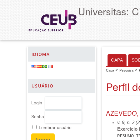
Universitas: 
IDIOMA
CAPA
SO
>
>
Capa
Pesquisa
Perfil 
USUÁRIO
Login
AZEVEDO, 
Senha
v. 9, n. 2 (
Lembrar usuário
Exercício 
RESUMO
T