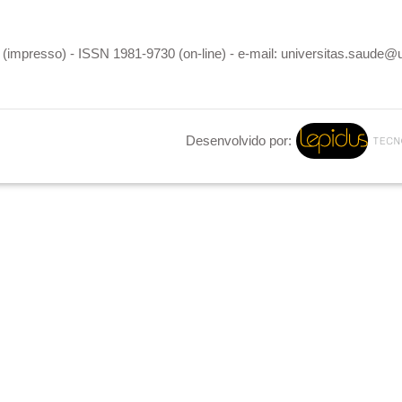
(impresso) - ISSN 1981-9730 (on-line) - e-mail: universitas.saude@
Desenvolvido por: