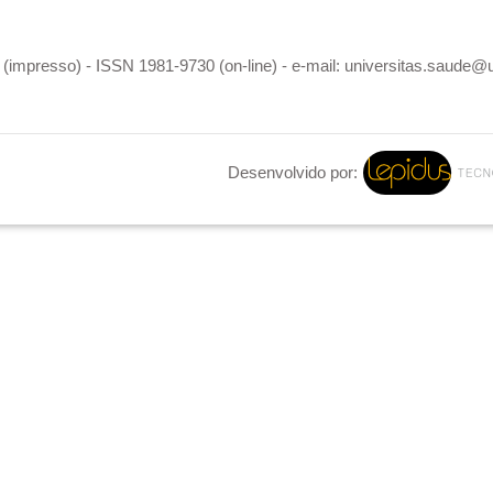
(impresso) - ISSN 1981-9730 (on-line) - e-mail: universitas.saude@
Desenvolvido por: