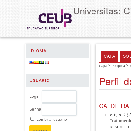
Universitas: 
IDIOMA
CAPA
SO
>
>
Capa
Pesquisa
Perfil 
USUÁRIO
Login
CALDEIRA,
Senha
v. 6, n. 1 (
Lembrar usuário
Tratamento
RESUMO
T