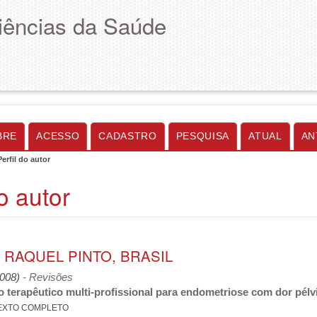
Ciências da Saúde
BRE
ACESSO
CADASTRO
PESQUISA
ATUAL
AN
Perfil do autor
do autor
 RAQUEL PINTO, BRASIL
2008)
- Revisões
 terapêutico multi-profissional para endometriose com dor pélv
EXTO COMPLETO