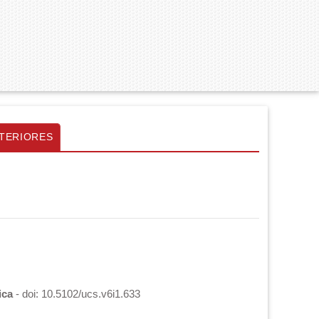
TERIORES
ica
- doi: 10.5102/ucs.v6i1.633