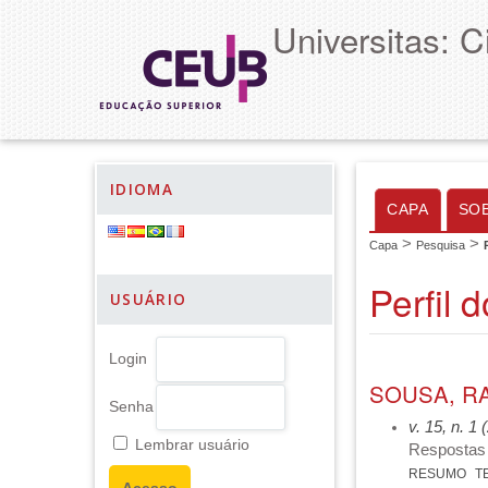
Universitas: 
IDIOMA
CAPA
SO
>
>
Capa
Pesquisa
Perfil 
USUÁRIO
Login
SOUSA, R
Senha
v. 15, n. 1
Lembrar usuário
Respostas 
RESUMO
T