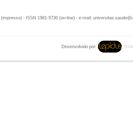
(impresso) - ISSN 1981-9730 (on-line) - e-mail: universitas.saude@
Desenvolvido por: