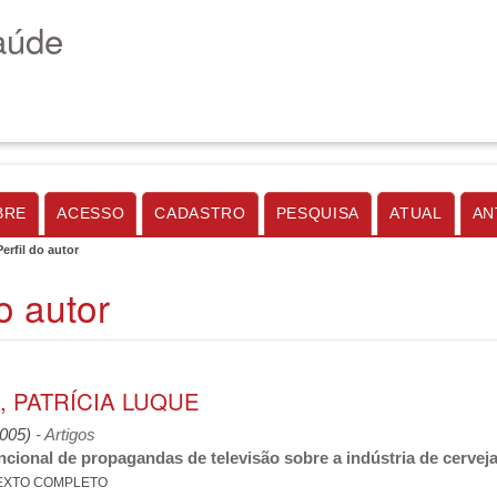
aúde
BRE
ACESSO
CADASTRO
PESQUISA
ATUAL
AN
Perfil do autor
do autor
 PATRÍCIA LUQUE
2005)
- Artigos
ncional de propagandas de televisão sobre a indústria de cervej
EXTO COMPLETO