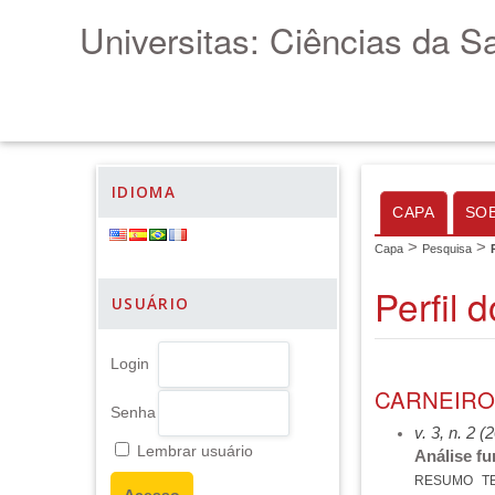
Universitas: Ciências da S
IDIOMA
CAPA
SO
>
>
Capa
Pesquisa
Perfil 
USUÁRIO
Login
CARNEIRO,
Senha
v. 3, n. 2 (
Lembrar usuário
Análise fu
RESUMO
T