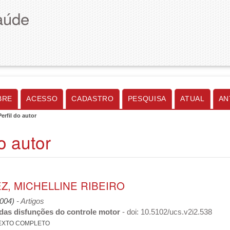
aúde
BRE
ACESSO
CADASTRO
PESQUISA
ATUAL
AN
Perfil do autor
do autor
Z, MICHELLINE RIBEIRO
2004)
- Artigos
 das disfunções do controle motor
- doi: 10.5102/ucs.v2i2.538
EXTO COMPLETO