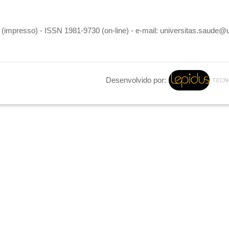
(impresso) - ISSN 1981-9730 (on-line) - e-mail: universitas.saude@
Desenvolvido por: