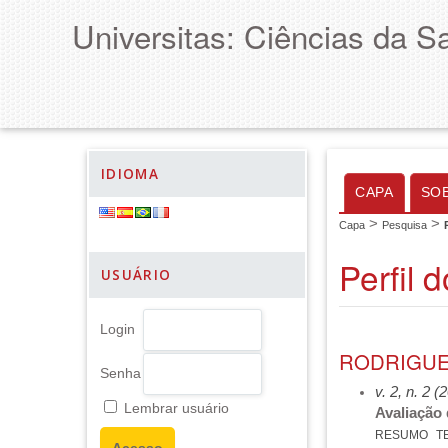
Universitas: Ciências da S
IDIOMA
CAPA
SO
>
>
Capa
Pesquisa
Perfil 
USUÁRIO
Login
RODRIGUE
Senha
v. 2, n. 2 (
Lembrar usuário
Avaliação
RESUMO
T