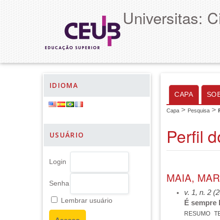
Universitas: 
IDIOMA
CAPA
SO
>
>
Capa
Pesquisa
Perfil 
USUÁRIO
Login
MAIA, MAR
Senha
v. 1, n. 2 (
Lembrar usuário
É sempre b
RESUMO
T