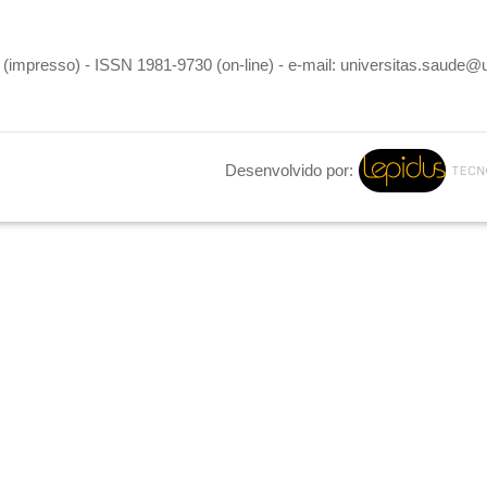
(impresso) - ISSN 1981-9730 (on-line) - e-mail: universitas.saude@
Desenvolvido por: