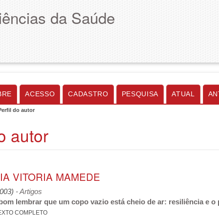
Ciências da Saúde
BRE
ACESSO
CADASTRO
PESQUISA
ATUAL
AN
Perfil do autor
do autor
IA VITORIA MAMEDE
2003)
- Artigos
om lembrar que um copo vazio está cheio de ar: resiliência e 
EXTO COMPLETO