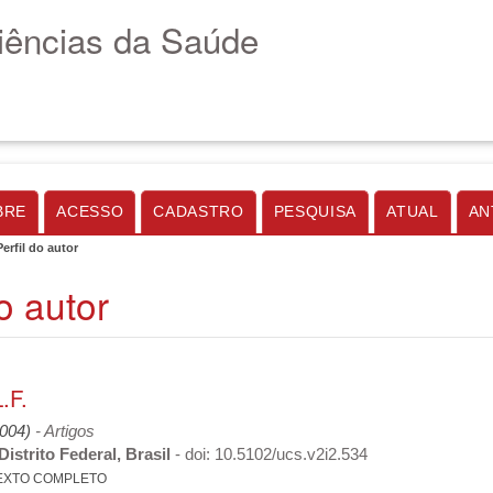
Ciências da Saúde
BRE
ACESSO
CADASTRO
PESQUISA
ATUAL
AN
Perfil do autor
do autor
.F.
2004)
- Artigos
istrito Federal, Brasil
- doi: 10.5102/ucs.v2i2.534
EXTO COMPLETO