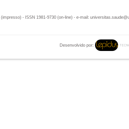
(impresso) - ISSN 1981-9730 (on-line) - e-mail: universitas.saude@
Desenvolvido por: