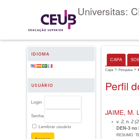
Universitas: 
IDIOMA
CAPA
SO
>
>
Capa
Pesquisa
Perfil 
USUÁRIO
Login
JAIME, M. L
Senha
v. 2, n. 2 (
Lembrar usuário
DEN-3 no D
RESUMO
T