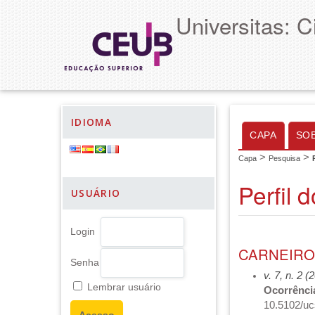
Universitas: 
IDIOMA
CAPA
SO
>
>
Capa
Pesquisa
Perfil 
USUÁRIO
Login
CARNEIRO,
Senha
v. 7, n. 2 (
Lembrar usuário
Ocorrência
10.5102/uc