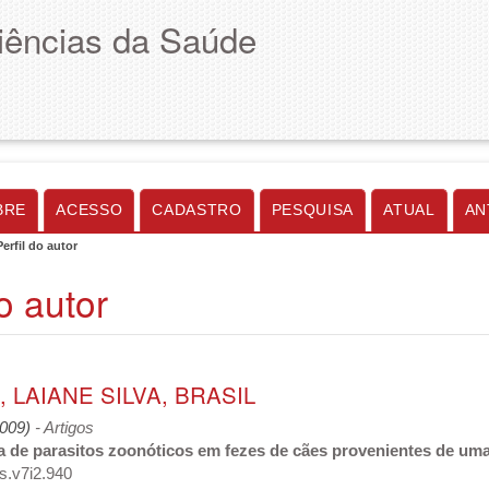
Ciências da Saúde
BRE
ACESSO
CADASTRO
PESQUISA
ATUAL
AN
Perfil do autor
do autor
 LAIANE SILVA, BRASIL
2009)
- Artigos
 de parasitos zoonóticos em fezes de cães provenientes de uma
s.v7i2.940