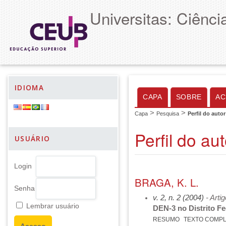
Universitas: Ciênc
IDIOMA
CAPA
SOBRE
AC
>
>
Capa
Pesquisa
Perfil do autor
Perfil do aut
USUÁRIO
Login
BRAGA, K. L.
Senha
v. 2, n. 2 (2004)
- Arti
Lembrar usuário
DEN-3 no Distrito Fe
RESUMO
TEXTO COMP