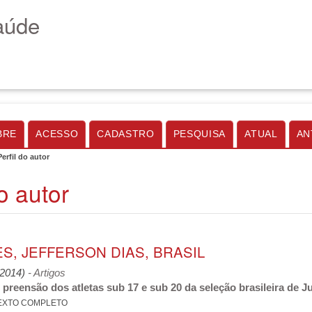
aúde
BRE
ACESSO
CADASTRO
PESQUISA
ATUAL
AN
Perfil do autor
do autor
S, JEFFERSON DIAS, BRASIL
 (2014)
- Artigos
 preensão dos atletas sub 17 e sub 20 da seleção brasileira de J
EXTO COMPLETO