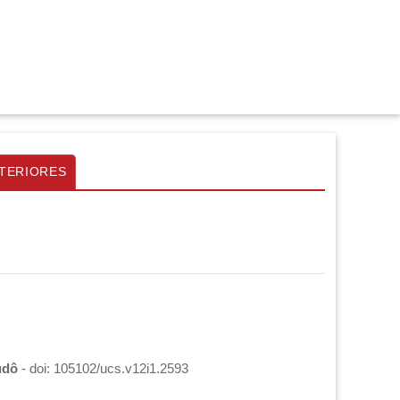
TERIORES
udô
- doi: 105102/ucs.v12i1.2593