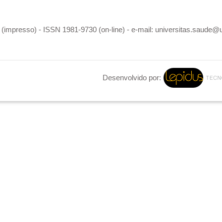
(impresso) - ISSN 1981-9730 (on-line) - e-mail: universitas.saude@
Desenvolvido por: