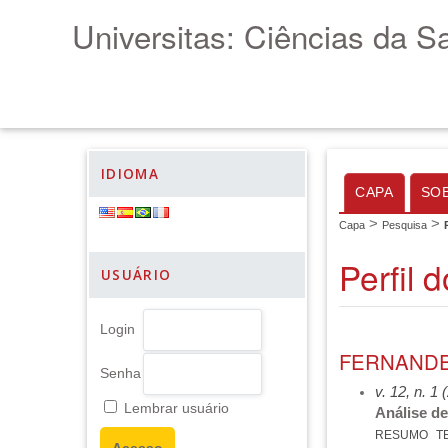
Universitas: Ciências da S
IDIOMA
CAPA
SO
>
>
Capa
Pesquisa
Perfil 
USUÁRIO
Login
FERNANDE
Senha
v. 12, n. 1
Lembrar usuário
Análise de
RESUMO
T