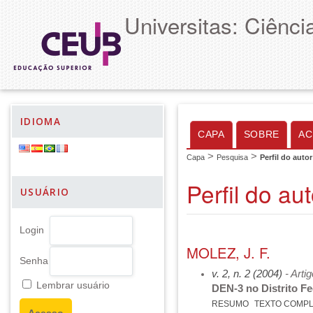
Universitas: Ciênc
IDIOMA
CAPA
SOBRE
AC
>
>
Capa
Pesquisa
Perfil do autor
Perfil do aut
USUÁRIO
Login
MOLEZ, J. F.
Senha
v. 2, n. 2 (2004)
- Arti
Lembrar usuário
DEN-3 no Distrito Fe
RESUMO
TEXTO COMP