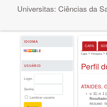
Universitas: Ciências da S
IDIOMA
CAPA
SO
>
>
Capa
Pesquisa
Perfil 
USUÁRIO
Login
ATAIDES, 
Senha
v. 11, n. 1 
Lembrar usuário
Resultados
RESUMO
T