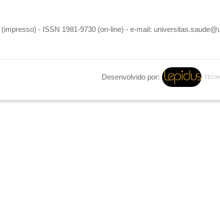
(impresso) - ISSN 1981-9730 (on-line) - e-mail: universitas.saude@
Desenvolvido por: