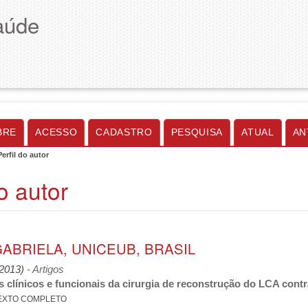
aúde
BRE
ACESSO
CADASTRO
PESQUISA
ATUAL
AN
Perfil do autor
do autor
GABRIELA, UNICEUB, BRASIL
(2013)
- Artigos
 clínicos e funcionais da cirurgia de reconstrução do LCA cont
EXTO COMPLETO