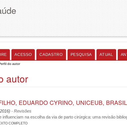
aúde
BRE
ACESSO
CADASTRO
PESQUISA
ATUAL
AN
Perfil do autor
do autor
FILHO, EDUARDO CYRINO, UNICEUB, BRASIL
 (2016)
- Revisões
 influenciam na escolha da via de parto cirúrgica: uma revisão biblio
EXTO COMPLETO