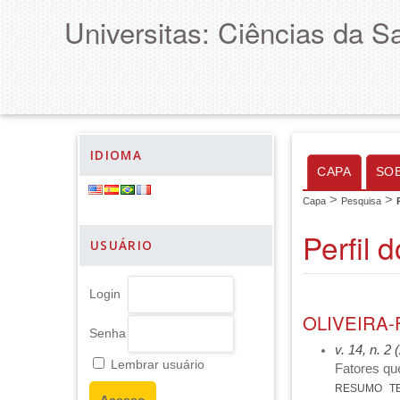
Universitas: Ciências da S
IDIOMA
CAPA
SO
>
>
Capa
Pesquisa
Perfil 
USUÁRIO
Login
OLIVEIRA-
Senha
v. 14, n. 2
Lembrar usuário
Fatores que
RESUMO
T