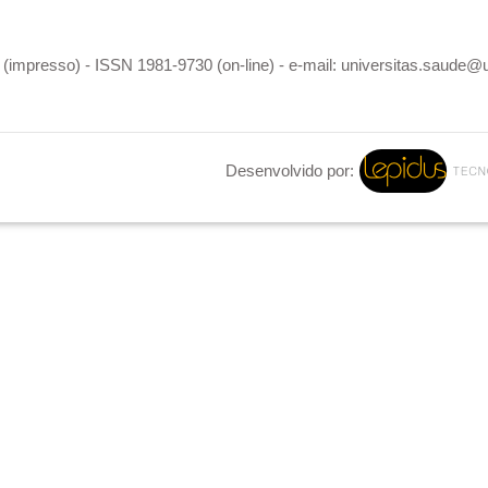
(impresso) - ISSN 1981-9730 (on-line) - e-mail: universitas.saude@
Desenvolvido por: