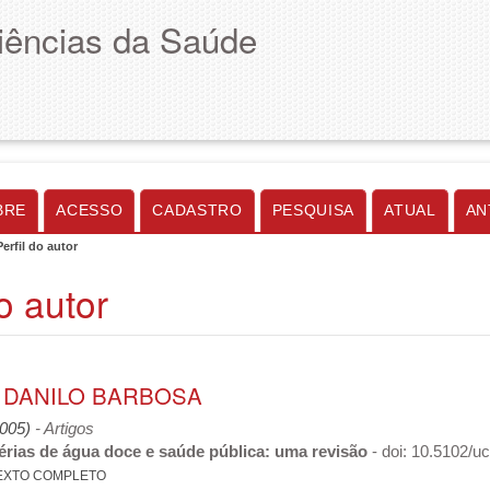
Ciências da Saúde
BRE
ACESSO
CADASTRO
PESQUISA
ATUAL
AN
Perfil do autor
do autor
, DANILO BARBOSA
2005)
- Artigos
érias de água doce e saúde pública: uma revisão
- doi: 10.5102/u
EXTO COMPLETO