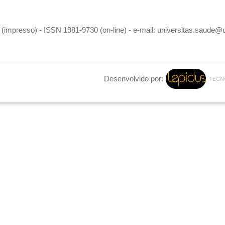
(impresso) - ISSN 1981-9730 (on-line) - e-mail: universitas.saude@
Desenvolvido por: