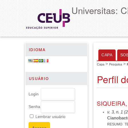
Universitas: 
IDIOMA
CAPA
SO
>
>
Capa
Pesquisa
Perfil 
USUÁRIO
Login
SIQUEIRA
Senha
v. 3, n. 1 (
Lembrar usuário
Cianobact
RESUMO
T