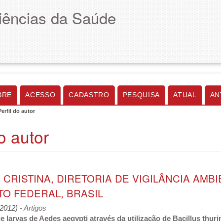
Ciências da Saúde
BRE
ACESSO
CADASTRO
PESQUISA
ATUAL
AN
Perfil do autor
do autor
CRISTINA, DIRETORIA DE VIGILÂNCIA AMB
TO FEDERAL, BRASIL
 (2012)
- Artigos
e larvas de Aedes aegypti através da utilização de Bacillus thur