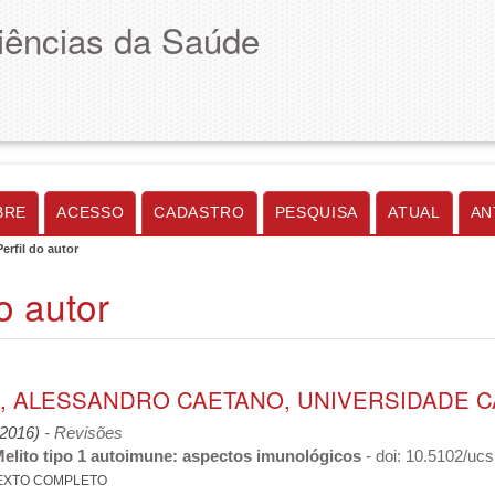
Ciências da Saúde
BRE
ACESSO
CADASTRO
PESQUISA
ATUAL
AN
Perfil do autor
do autor
, ALESSANDRO CAETANO, UNIVERSIDADE CA
 (2016)
- Revisões
Melito tipo 1 autoimune: aspectos imunológicos
- doi: 10.5102/uc
EXTO COMPLETO