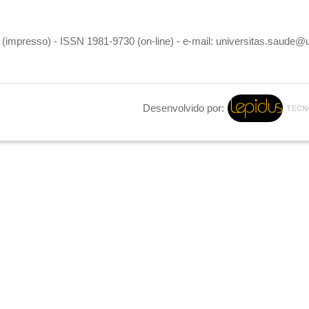
(impresso) - ISSN 1981-9730 (on-line) - e-mail: universitas.saude@
Desenvolvido por: