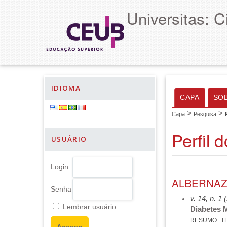
Universitas: 
IDIOMA
CAPA
SO
>
>
Capa
Pesquisa
Perfil 
USUÁRIO
Login
ALBERNAZ
Senha
v. 14, n. 1
Lembrar usuário
Diabetes 
RESUMO
T