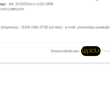
raga
- doi: 10.5102/ucs.v12i2.2806
EXTO COMPLETO
(impresso) - ISSN 1981-9730 (on-line) - e-mail: universitas.saude@
Desenvolvido por: