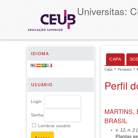
Universitas: 
IDIOMA
CAPA
SO
>
>
Capa
Pesquisa
Perfil 
USUÁRIO
Login
MARTINS,
Senha
BRASIL
Lembrar usuário
v. 12, n. 2
Plantas ge