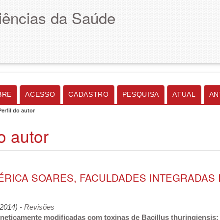
Ciências da Saúde
BRE
ACESSO
CADASTRO
PESQUISA
ATUAL
AN
Perfil do autor
do autor
 ÉRICA SOARES, FACULDADES INTEGRADAS 
 (2014)
- Revisões
neticamente modificadas com toxinas de Bacillus thuringiensis: 