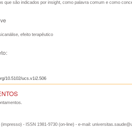
dos que são indicados por insight, como palavra comum e como concei
ave
sicanálise, efeito terapêutico
to:
.org/10.5102/ucs.v1i2.506
ENTOS
ontamentos.
(impresso) - ISSN 1981-9730 (on-line) - e-mail: universitas.saude@