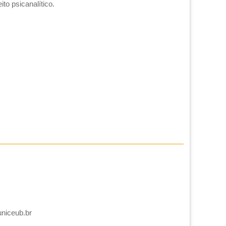
to psicanalítico.
uniceub.br