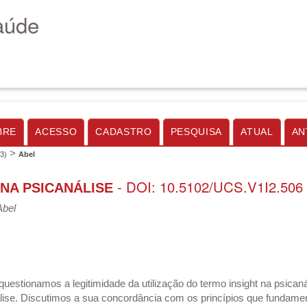
aúde
BRE
ACESSO
CADASTRO
PESQUISA
ATUAL
AN
>
03)
Abel
- DOI: 10.5102/UCS.V1I2.506
 NA PSICANÁLISE
Abel
questionamos a legitimidade da utilização do termo insight na psica
ise. Discutimos a sua concordância com os princípios que fundamen