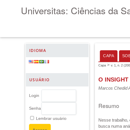
Universitas: Ciências da S
IDIOMA
CAPA
SO
>
Capa
v. 1, n. 2 (20
O INSIGHT
USUÁRIO
Marcos Chedid 
Login
Resumo
Senha
Lembrar usuário
Nesse trabalho, 
busca numa anál