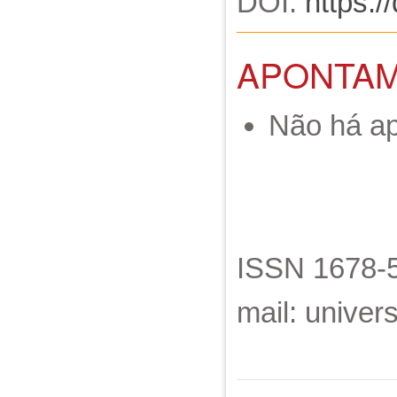
DOI:
https:/
APONTA
Não há a
ISSN 1678-5
mail: unive