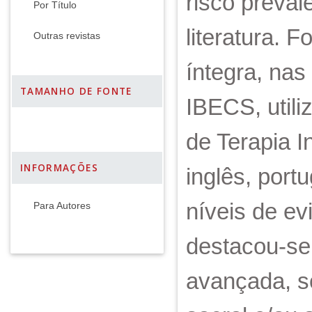
risco preval
Por Título
literatura. 
Outras revistas
íntegra, na
TAMANHO DE FONTE
IBECS, util
de Terapia I
INFORMAÇÕES
inglês, port
níveis de ev
Para Autores
destacou-se,
avançada, so