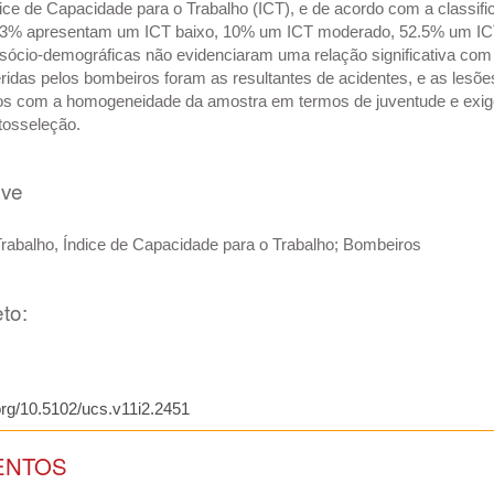
Índice de Capacidade para o Trabalho (ICT), e de acordo com a classi
.3% apresentam um ICT baixo, 10% um ICT moderado, 52.5% um ICT
 sócio-demográficas não evidenciaram uma relação significativa com 
eridas pelos bombeiros foram as resultantes de acidentes, e as lesõ
dos com a homogeneidade da amostra em termos de juventude e exigê
tosseleção.
ave
rabalho, Índice de Capacidade para o Trabalho; Bombeiros
to:
.org/10.5102/ucs.v11i2.2451
ENTOS