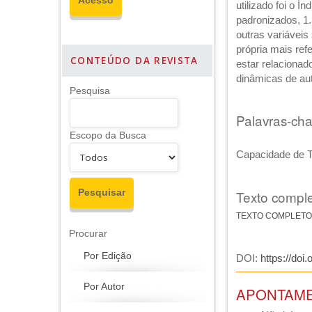
utilizado foi o 
padronizados, 1
outras variáveis
própria mais ref
CONTEÚDO DA REVISTA
estar relaciona
dinâmicas de au
Pesquisa
Palavras-ch
Escopo da Busca
Capacidade de T
Texto comple
TEXTO COMPLETO
Procurar
Por Edição
DOI:
https://doi
Por Autor
APONTAM