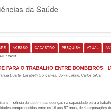
Ciências da Saúde
BRE
ACESSO
CADASTRO
PESQUISA
ATUAL
AN
>
013)
Martin
- D
DE PARA O TRABALHO ENTRE BOMBEIROS
Natália Duarte, Elisabeth Gonçalves, Sónia Cabral, Carlos Silva
isa a influência da idade e das doenças na capacidade para o trabal
dades compreendidas entre os 16 aos 57 anos, de 4 corporações do d