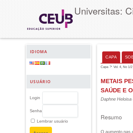
Universitas: 
IDIOMA
CAPA
SO
>
Capa
Vol. 4, No 1/2
METAIS PE
USUÁRIO
SAÚDE E O
Login
Daphne Heloisa d
Senha
Resumo
Lembrar usuário
O aumento nas c