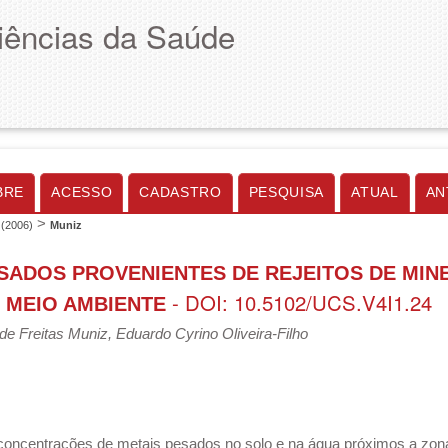
Ciências da Saúde
BRE
ACESSO
CADASTRO
PESQUISA
ATUAL
AN
>
 (2006)
Muniz
SADOS PROVENIENTES DE REJEITOS DE MIN
- DOI: 10.5102/UCS.V4I1.24
 MEIO AMBIENTE
e Freitas Muniz, Eduardo Cyrino Oliveira-Filho
oncentrações de metais pesados no solo e na água próximos a zon