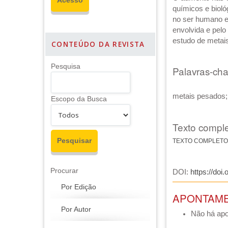
químicos e bioló
no ser humano e
envolvida e pelo
estudo de metais
CONTEÚDO DA REVISTA
Pesquisa
Palavras-ch
metais pesados; 
Escopo da Busca
Texto comple
TEXTO COMPLETO
Procurar
DOI:
https://doi
Por Edição
APONTAM
Por Autor
Não há ap