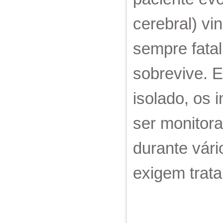
cerebral) vi
sempre fata
sobrevive. 
isolado, os 
ser monitor
durante vári
exigem trat