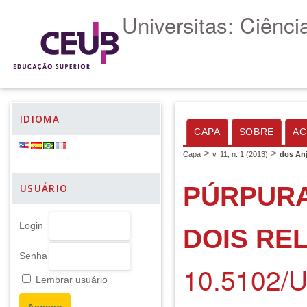
Universitas: Ciênc
IDIOMA
CAPA
SOBRE
AC
>
>
Capa
v. 11, n. 1 (2013)
dos An
PÚRPURA
USUÁRIO
Login
DOIS RE
Senha
10.5102/
Lembrar usuário