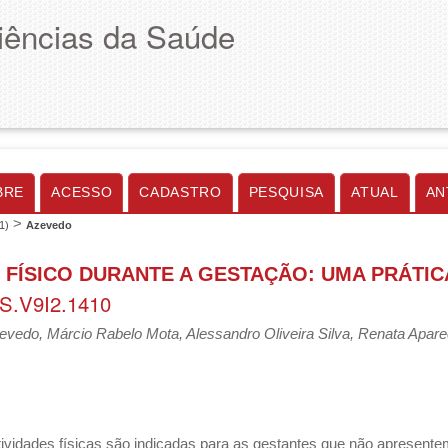
Ciências da Saúde
BRE
ACESSO
CADASTRO
PESQUISA
ATUAL
AN
>
11)
Azevedo
 FÍSICO DURANTE A GESTAÇÃO: UMA PRÁTI
S.V9I2.1410
evedo, Márcio Rabelo Mota, Alessandro Oliveira Silva, Renata Apare
tividades físicas são indicadas para as gestantes que não apresent