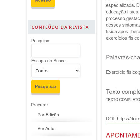
especializada. 
educação física 
processo gestaci
desses sintomas,
CONTEÚDO DA REVISTA
física após libe
exercícios físic
Pesquisa
Palavras-ch
Escopo da Busca
Exercício físico;
Texto comple
TEXTO COMPLETO
Procurar
Por Edição
DOI:
https://doi
Por Autor
APONTAM