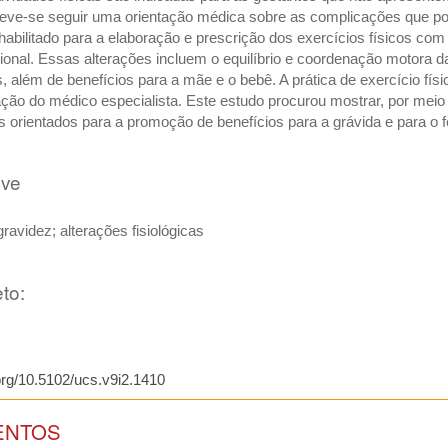
Deve-se seguir uma orientação médica sobre as complicações que pod
habilitado para a elaboração e prescrição dos exercícios físicos com
onal. Essas alterações incluem o equilíbrio e coordenação motora da
 além de benefícios para a mãe e o bebê. A prática de exercício fís
ração do médico especialista. Este estudo procurou mostrar, por meio d
os orientados para a promoção de benefícios para a grávida e para o f
ave
gravidez; alterações fisiológicas
to:
.org/10.5102/ucs.v9i2.1410
ENTOS