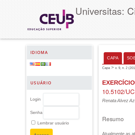
Universitas: 
IDIOMA
CAPA
SO
>
Capa
v. 9, n. 2 (20
EXERCÍCIO
USUÁRIO
10.5102/UC
Login
Renata Alvez Az
Senha
Resumo
Lembrar usuário
Atualmente as a