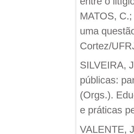
entre o lití
MATOS, C.; L
uma questão 
Cortez/UFRJ
SILVEIRA, Ju
públicas: pa
(Orgs.). Edu
e práticas 
VALENTE, Jan