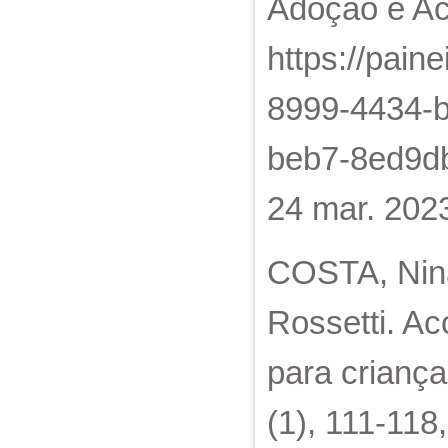
Adoção e Ac
https://pain
8999-4434-
beb7-8ed9db
24 mar. 202
COSTA, Nina
Rossetti. Ac
para criança
(1), 111-118