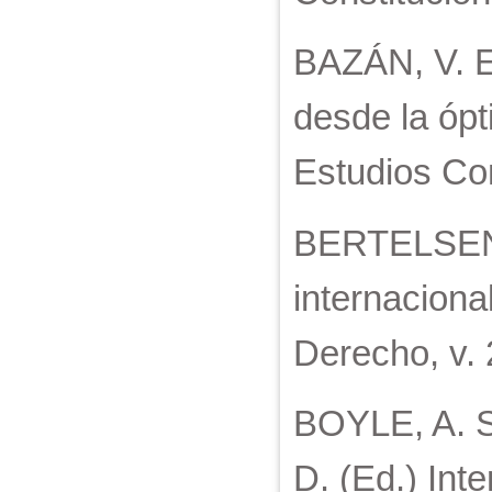
BAZÁN, V. E
desde la ópt
Estudios Con
BERTELSEN R
internaciona
Derecho, v. 
BOYLE, A. S
D. (Ed.) Int