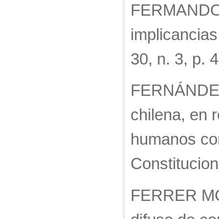
FERMANDOIS,
implicancias
30, n. 3, p.
FERNÁNDEZ N
chilena, en 
humanos come
Constitucion
FERRER MC-