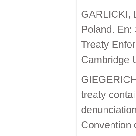
GARLICKI, 
Poland. En:
Treaty Enfo
Cambridge U
GIEGERICH, T
treaty conta
denunciation
Convention o