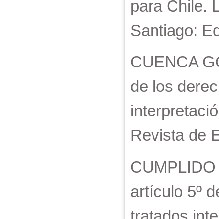
para Chile. 
Santiago: Ed
CUENCA GÓME
de los dere
interpretaci
Revista de E
CUMPLIDO CE
artículo 5º d
tratados int