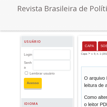
Revista Brasileira de Polít
USUÁRIO
CAPA
SO
>
Capa
v. 9, n. 1 (20
Login
Senh
a
Lembrar usuário
O arquivo 
leitura de
Como alter
IDIOMA
o leitor P