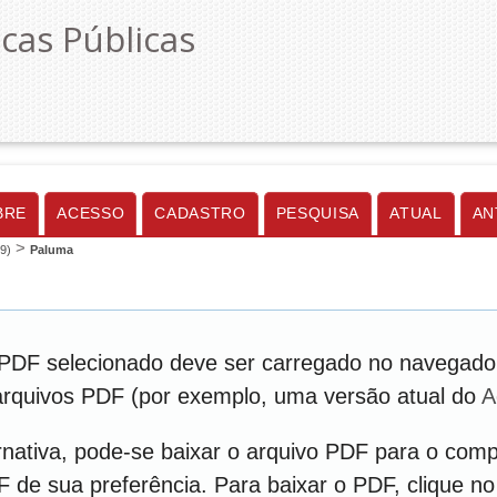
icas Públicas
BRE
ACESSO
CADASTRO
PESQUISA
ATUAL
AN
>
19)
Paluma
PDF selecionado deve ser carregado no navegador
 arquivos PDF (por exemplo, uma versão atual do
A
nativa, pode-se baixar o arquivo PDF para o comp
DF de sua preferência. Para baixar o PDF, clique no 